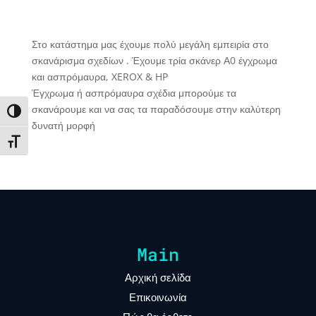
Στο κατάστημα μας έχουμε πολύ μεγάλη εμπειρία στο
σκανάρισμα σχεδίων . Έχουμε τρία σκάνερ Α0 έγχρωμα
και ασπρόμαυρα, XEROX & HP
Έγχρωμα ή ασπρόμαυρα σχέδια μπορούμε τα
σκανάρουμε και να σας τα παραδόσουμε στην καλύτερη
Toggle High Contrast
δυνατή μορφή
Toggle Font size
Main
Αρχική σελίδα
Επικοινωνία