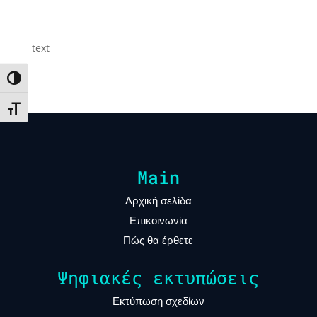
text
Toggle High Contrast
Toggle Font size
Main
Αρχική σελίδα
Επικοινωνία
Πώς θα έρθετε
Ψηφιακές εκτυπώσεις
Εκτύπωση σχεδίων