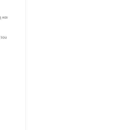
 και
 του