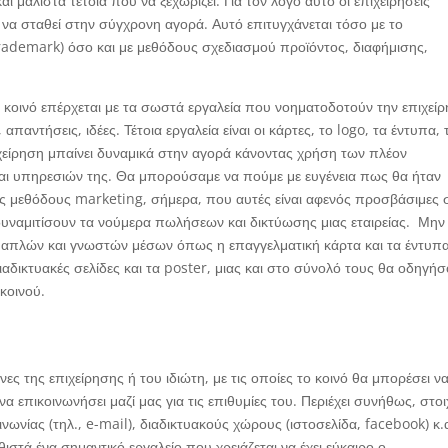
ι μάλιστα τέτοια που να ξεχωρίζει. Για τον λόγο αυτό οι επιχειρήσεις
 να σταθεί στην σύγχρονη αγορά. Αυτό επιτυγχάνεται τόσο με το
rademark) όσο και με μεθόδους σχεδιασμού προϊόντος, διαφήμισης,
 κοινό επέρχεται με τα σωστά εργαλεία που νοηματοδοτούν την επιχείρ
αντήσεις, ιδέες. Τέτοια εργαλεία είναι οι κάρτες, το logo, τα έντυπα, 
χείρηση μπαίνει δυναμικά στην αγορά κάνοντας χρήση των πλέον
ι υπηρεσιών της. Θα μπορούσαμε να πούμε με ευγένεια πως θα ήταν
ες μεθόδους marketing, σήμερα, που αυτές είναι αφενός προσβάσιμες 
δυναμιτίσουν τα νούμερα πωλήσεων και δικτύωσης μιας εταιρείας. Μην
ο απλών και γνωστών μέσων όπως η επαγγελματική κάρτα και τα έντυπα
αδικτυακές σελίδες και τα poster, μιας και στο σύνολό τους θα οδηγή
κοινού.
νες της επιχείρησης ή του ιδιώτη, με τις οποίες το κοινό θα μπορέσει ν
α επικοινωνήσει μαζί μας για τις επιθυμίες του. Περιέχει συνήθως, στοι
ωνίας (τηλ., e-mail), διαδικτυακούς χώρους (ιστοσελίδα, facebook) κ.
θιστά ένα σημαντικό εργαλείο που χρειάζεται να έχει εύκαιρο ο