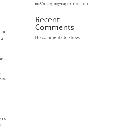
καλύτερη τεχνική εκτύπωσης
Recent
Comments
ηση,
No comments to show.
τα
σε
,
σουν
α
χεία
α.