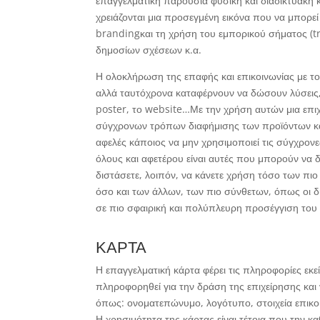
επαγγελματική παρουσία φυσική και διαδικτυακή κα
χρειάζονται μια προσεγμένη εικόνα που να μπορεί
brandingκαι τη χρήση του εμπορικού σήματος (t
δημοσίων σχέσεων κ.α.
Η ολοκλήρωση της επαφής και επικοινωνίας με το
αλλά ταυτόχρονα καταφέρνουν να δώσουν λύσεις, απ
poster, το website…Με την χρήση αυτών μια επι
σύγχρονων τρόπων διαφήμισης των προϊόντων κα
αφελές κάποιος να μην χρησιμοποιεί τις σύγχρον
όλους και αφετέρου είναι αυτές που μπορούν να 
διστάσετε, λοιπόν, να κάνετε χρήση τόσο των πι
όσο και των άλλων, των πιο σύνθετων, όπως οι δι
σε πιο σφαιρική και πολύπλευρη προσέγγιση του 
ΚΑΡΤΑ
Η επαγγελματική κάρτα φέρει τις πληροφορίες εκεί
πληροφορηθεί για την δράση της επιχείρησης και ν
όπως: ονοματεπώνυμο, λογότυπο, στοιχεία επικοιν
Η χρησιμότητα της κάρτας είναι τέτοια που την κα